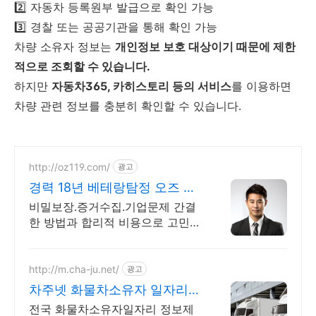
2️⃣ 자동차 등록원부 발급으로 확인 가능
3️⃣ 경찰 또는 공공기관을 통해 확인 가능
차량 소유자 정보는
개인정보 보호 대상이기 때문에 제한
적으로 조회할 수 있습니다.
하지만
자동차365, 카히스토리 등의 서비스
를 이용하면
차량 관련 정보를 충분히 확인할 수 있습니다.
http://oz119.com/
광고
경력 18년 베테랑탐정 오즈 전
국지사운영
비밀보장.증거수집.기업문제 간결
한 방법과 합리적 비용으로 고민해
결100% 고민의뢰 성공 100%를 믿
어보세요
http://m.cha-ju.net/
광고
차주넷 화물차소유자 일자리
차주넷 전국화물차소유자일자
전국 화물차소유자일자리 정보제