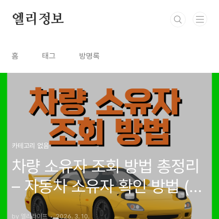
본문 바로가기
엘리정보
홈
태그
방명록
카테고리 없음
차량 소유자 조회 방법 총정리
– 자동차 소유자 확인 방법 (차
량 정보 확인 사이트)
by 엘리라이프
2026. 3. 10.