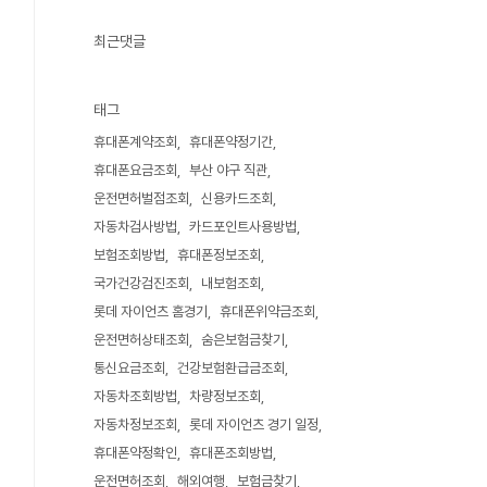
최근댓글
태그
휴대폰계약조회
휴대폰약정기간
휴대폰요금조회
부산 야구 직관
운전면허벌점조회
신용카드조회
자동차검사방법
카드포인트사용방법
보험조회방법
휴대폰정보조회
국가건강검진조회
내보험조회
롯데 자이언츠 홈경기
휴대폰위약금조회
운전면허상태조회
숨은보험금찾기
통신요금조회
건강보험환급금조회
자동차조회방법
차량정보조회
자동차정보조회
롯데 자이언츠 경기 일정
휴대폰약정확인
휴대폰조회방법
운전면허조회
해외여행
보험금찾기