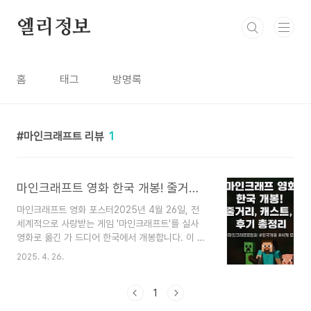
본문 바로가기
엘리정보
홈
태그
방명록
마인크래프트 리뷰
1
마인크래프트 영화 한국 개봉! 줄거리, 캐스트, 후기,예매 방법 총정리
마인크래프트 영화 포스터2025년 4월 26일, 전
세계적으로 사랑받는 게임 '마인크래프트'를 실사
영화로 옮긴 가 드디어 한국에서 개봉합니다. 이 영
화는 이미 북미에서 박스오피스 1위를 차지하며 흥
2025. 4. 26.
행 돌풍을 일으켰고, 국내에서도 예매율 1위를 기록
하며 뜨거운 관심을 받고 있습니다. ​🎬 영화 개요:
블록 세계로의 모험는 게임 '마인크래프트'의 세계
1
관을 바탕으로, 현실 세계의 네 명의 인물이 우연히