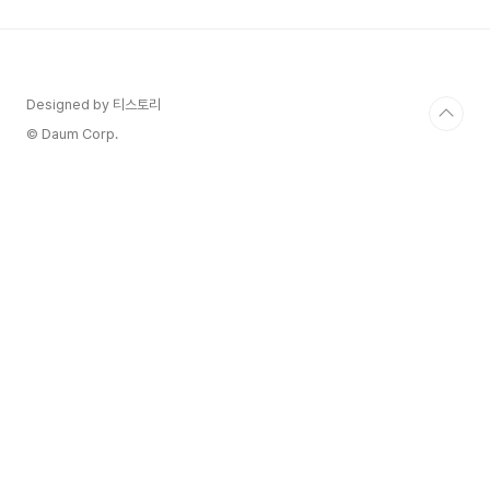
포털을 통해 '오버월드'라는 블록 세계로 빨려 들어
가면서 벌어지는 이야기를 그립니다. 그들은 이 세
계에서 '스티브'(잭 블랙 분)를 만나 함께 모험을 시
작하게 됩니다. ​🌟 캐스팅과 제작진이 영화는 '나폴
레옹 다이너마이트'의 제러드 헤스 감독이 메가폰을
Designed by 티스토리
잡았으며, 잭 블랙, 제이슨 모모아, 엠마 마이어스,..
© Daum Corp.