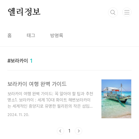
본문 바로가기
엘리정보
홈
태그
방명록
보라카이
1
보라카이 여행 완벽 가이드
보라카이 여행 완벽 가이드: 꼭 알아야 할 팁과 추천
명소1. 보라카이 : 세계 10대 화이트 해변보라카이
는 세계적인 휴양지로 유명한 필리핀의 작은 섬입니
다. 순백의 모래사장, 에메랄드빛 바다, 그림 같은
2024. 11. 20.
일몰은 이곳을 단연 최고의 여행지로 만듭니다. 이
글에서는 보라카이 여행을 더욱 특별하게 만들어 줄
필수 팁과 놓치면 아쉬운 추천 명소를 소개합니
1
다.2. 보라카이의 필수 추천 명소화이트 비치