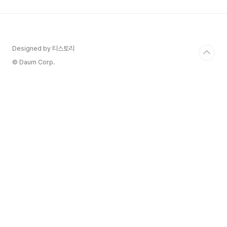
**로켓와우 멤버십(월 4,990원)**에 포함되어 제
공됩니다.즉, 아래와 같은 혜택을 모두 포함해 월
4,990원에 즐길 수 있는 셈이죠.무료배송 & 새벽
배송쿠팡플레이 이용 가능일부 로켓배송 제품 할인
✔ 추가 비용 없이 스트리밍 서비스까지 제공된다는
Designed by 티스토리
점이 넷플릭스, 디즈니+, 티빙 등과 비교할 때 가장
© Daum Corp.
큰..