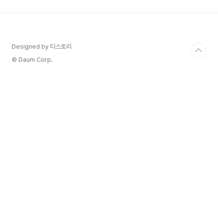
사항 등을 자세히 알아봅니다.1. 에어로케이 좌석 종
류 및 특징프리미엄 좌석 (1열):좌석 간격: 41인치특
징: 가장 넓은 다리 공간과 쾌적함 제공.추가 혜택:
수하물 우선 하기 서비스.추천 대상: 다리 공간이 넉
넉한 좌석을 선호하는 승객. 앞열 좌석 (2~5열):좌
Designed by 티스토리
석 간격: 31인치특징: 도착 후 빠..
© Daum Corp.