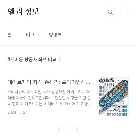
본문 바로가기
엘리정보
홈
태그
방명록
저비용 항공사 좌석 비교
1
에어로케이 좌석 총정리: 프리미엄석부터 비상구 좌석까지 완벽 가이드
우리나라의 대표적인 저가 항공사인 에어로케이 좌
석에 대하여 알려드립니다~ 편안한 비행을 위한 완
벽 정리 에어로케이는 에어버스 A320-200 기종
을 사용하며, 총 180석을 3-3 배열로 구성한 저비
2024. 11. 24.
용 항공사입니다. 좌석은 프리미엄 좌석, 앞열 좌석,
비상구 좌석, 일반석 등으로 나뉘며, 좌석마다 특징
과 추가 요금이 다릅니다. 이 글에서는 에어로케이
1
좌석의 종류, 요금, 사전 선택 팁, 좌석 선택 시 유의