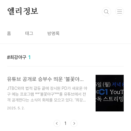
본문 바로가기
엘리정보
홈
태그
방명록
최강야구
1
유튜브 공개로 승부수 띄운 '불꽃야구'…입장 수익과 제작비 계산해보니
JTBC와의 법적 갈등 끝에 장시원 PD가 새로운 야
구 예능 프로그램 **‘불꽃야구’**를 유튜브에서 전
격 공개한다는 소식이 화제를 모으고 있다. '최강야
구'의 성공 신화를 이은 새로운 프로젝트라는 점에
2025. 5. 2.
서 기대를 모으는 한편, OTT 대신 유튜브를 택한
이유와 수익성 여부에 대한 궁금증도 커지고 있다.
유튜브 공개, 왜 선택했나?장시원 PD는 지난 2일
1
SNS를 통해 “불꽃야구는 5월 5일 저녁 8시, 유튜